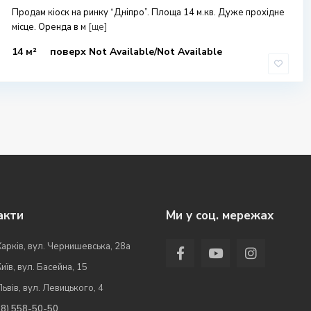
Продам кіоск на ринку “Дніпро”. Площа 14 м.кв. Дуже прохідне
місце. Оренда в м
[ще]
14 м²
поверх Not Available/Not Available
акти
Ми у соц. мережах
Харків, вул. Чернишевська, 28а
Київ, вул. Басейна, 15
Львів, вул. Левицького, 4
98) 558-50-50