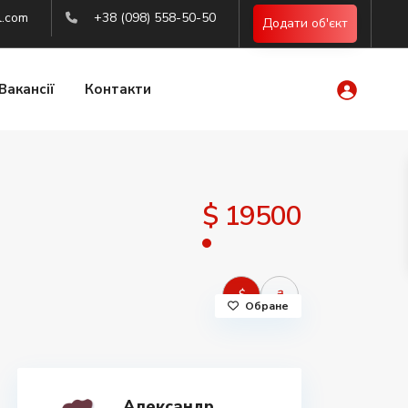
l.com
+38 (098) 558-50-50
Додати об'єкт
Вакансії
Контакти
$ 19500
$
₴
Обране
Александр