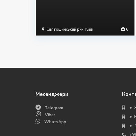
Святошинський р-н
,
Київ
6
Месенджери
Конт
Telegram
м. 
Viber
м. 
WhatsApp
м. 
(0