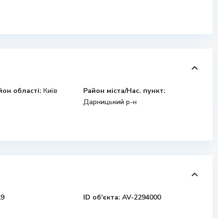
йон області:
Київ
Район міста/Нас. пункт:
Дарницький р-н
9
ID об'єкта:
AV-2294000