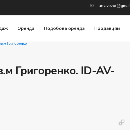
an.avezor@gmai
даж
Оренда
Подобова оренда
Продавцям
кв.м Григоренко
.м Григоренко. ID-AV-