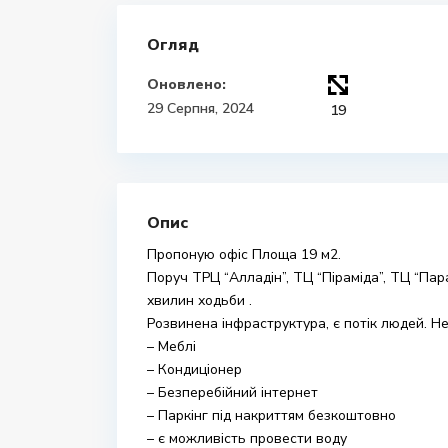
Огляд
Оновлено:
29 Серпня, 2024
19
Опис
Пропоную офіс Площа 19 м2.
Поруч ТРЦ “Алладін”, ТЦ “Піраміда”, ТЦ “Па
хвилин ходьби .
Розвинена інфраструктура, є потік людей. Н
– Меблі
– Кондиціонер
– Безперебійний інтернет
– Паркінг під накриттям безкоштовно
– є можливість провести воду