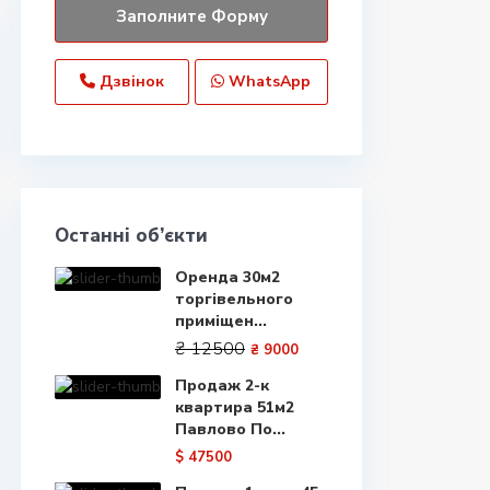
Дзвінок
WhatsApp
Останні об’єкти
Оренда 30м2
торгівельного
приміщен...
₴ 12500
₴ 9000
Продаж 2-к
квартира 51м2
Павлово По...
$ 47500