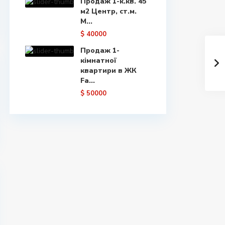
Продаж 1-к.кв. 45
м2 Центр, ст.м.
М...
$ 40000
Продаж 1-
кімнатної
квартири в ЖК
Fa...
$ 50000