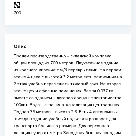
700
Опис
Продам производственно – складской комплекс
общей площадью 700 метров. Двухэтажное здание
из красного кирпича с ж/б перекрытиями. На первом
этаже 4 цеха с высотой 3.2 метра есть подъемник на
2 этаж удобно перемещать тяжелый груз. На втором
этаже цех и офисные помещения. Земля 0.037 га
вместе со зданием – договор аренды. электричество
100квт. Вода – скважина. канализация центральная.
Подвал 35 метров – высота 2.6. Есть 4 автономных
въезда в здание удобный подъезд и разворот для
транспорта большого размера. Для персонала
локация супер от метро Заводская бывшая завод им.