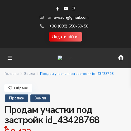
an.avezor@gmail.com
+38 (098) 558-50-50
Додати об'єкт
Головна
Земля
Продам участки под застройк id_43428768
Обране
Продаж
Земля
Продам участки под
застройк id_43428768