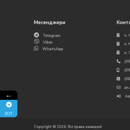
Месенджери
Конт
Telegram
м. 
Viber
м. 
WhatsApp
м. 
(0
(0
(0
an
←
Ав
БОТ
Copyright © 2026. Всі права захищені