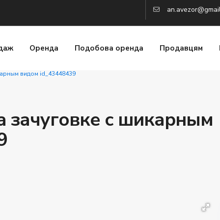
an.avezor@gmai
даж
Оренда
Подобова оренда
Продавцям
карным видом id_43448439
а зачуговке с шикарным
9