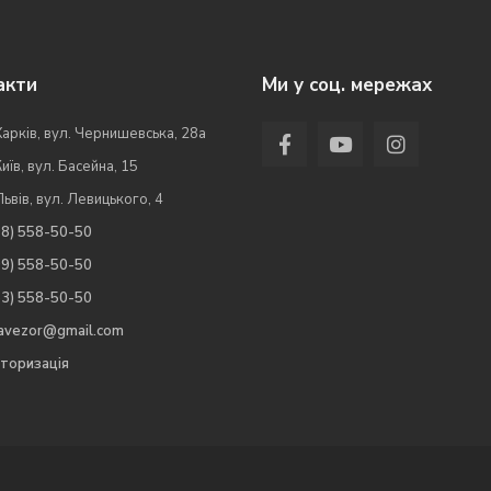
акти
Ми у соц. мережах
Харків, вул. Чернишевська, 28а
Київ, вул. Басейна, 15
Львів, вул. Левицького, 4
98) 558-50-50
99) 558-50-50
63) 558-50-50
.avezor@gmail.com
торизація