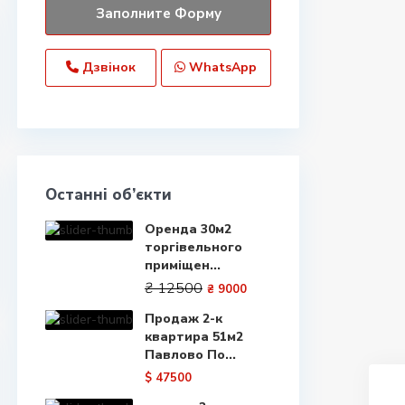
Дзвінок
WhatsApp
Останні об’єкти
Оренда 30м2
торгівельного
приміщен...
₴ 12500
₴ 9000
Продаж 2-к
квартира 51м2
Павлово По...
$ 47500