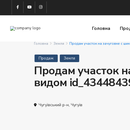
Головна
Про
Головна
Земля
Продам участок на зачуговке с ши
Продаж
Земля
Продам участок н
видом id_4344843
Чугуївський р-н
,
Чугуїв