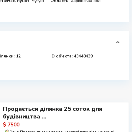
ста/Нас. пункт:
Чугуїв
Область:
Харківська обл
ілянки:
12
ID об'єкта:
43448439
Продається ділянка 25 соток для
будівництва ...
$ 7500