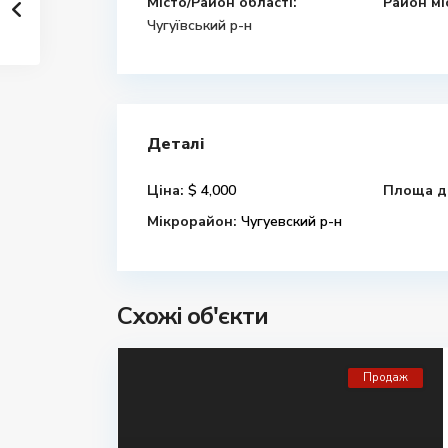
Місто/Район області:
Район мі
Чугуївський р-н
Деталі
Ціна:
$ 4,000
Площа д
Мікрорайон:
Чугуевский р-н
Схожі об'єкти
Продаж