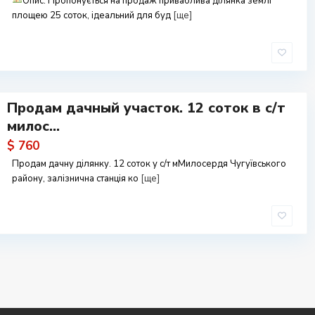
Опис: Пропонується на продаж приваблива ділянка землі
площею 25 соток, ідеальний для буд
[ще]
Продам дачный участок. 12 соток в с/т
милос...
$ 760
Продам дачну ділянку. 12 соток у с/т мМилосердя Чугуївського
району, залізнична станція ко
[ще]