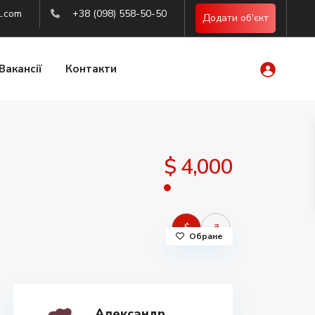
l.com
+38 (098) 558-50-50
Додати об'єкт
Вакансії
Контакти
$ 4,000
$
₴
Обране
Александр