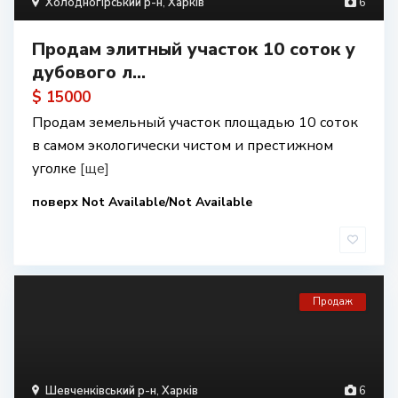
Холодногірський р-н
,
Харків
6
Продам элитный участок 10 соток у
дубового л...
$ 15000
Продам земельный участок площадью 10 соток
в самом экологически чистом и престижном
уголке
[ще]
поверх Not Available/Not Available
Продаж
Шевченківський р-н
,
Харків
6