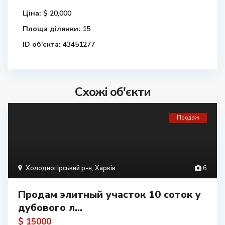
Ціна:
$ 20,000
Площа ділянки:
15
ID об'єкта:
43451277
Схожі об'єкти
Продаж
Холодногірський р-н
,
Харків
6
Продам элитный участок 10 соток у
дубового л...
$ 15000