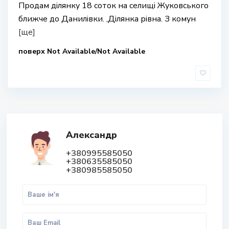
Продам ділянку 18 соток на селищі Жуковського
ближче до Данилівки. ,Ділянка рівна. З комун
[ще]
поверх Not Available/Not Available
Александр
+380995585050
+380635585050
+380985585050