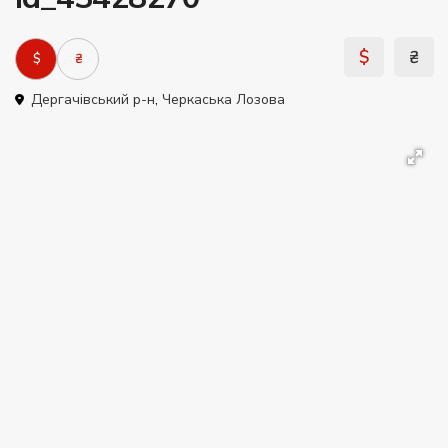
$
₴
$
₴
Дергачівський р-н
,
Черкаська Лозова