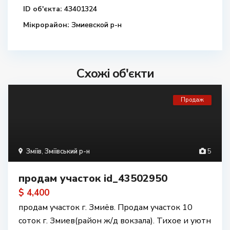
ID об'єкта:
43401324
Мікрорайон:
Змиевской р-н
Схожі об'єкти
Продаж
Зміїв
,
Зміївський р-н
5
продам участок id_43502950
$ 4,400
продам участок г. Змиёв. Продам участок 10
соток г. Змиев(район ж/д вокзала). Тихое и уютн