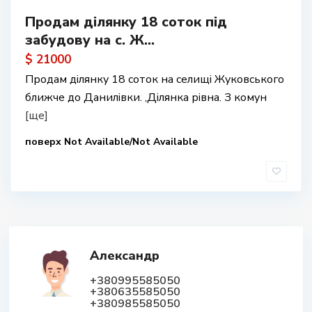
Продам ділянку 18 соток під
забудову на с. Ж...
$ 21000
Продам ділянку 18 соток на селищі Жуковського
ближче до Данилівки. ,Ділянка рівна. З комун
[ще]
поверх Not Available/Not Available
Александр
+380995585050
+380635585050
+380985585050