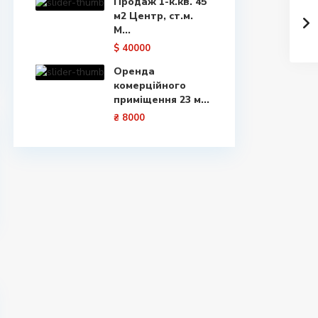
Продаж 1-к.кв. 45
м2 Центр, ст.м.
М...
$ 40000
Оренда
комерційного
приміщення 23 м...
₴ 8000