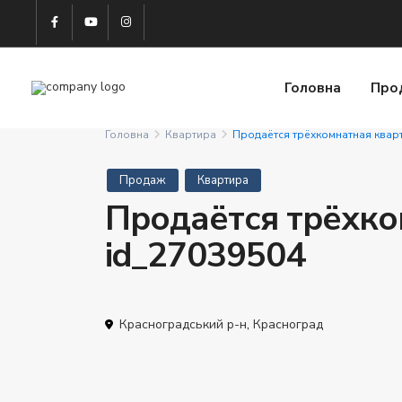
Головна
Про
Головна
Квартира
Продаётся трёхкомнатная квар
Продаж
Квартира
Продаётся трёхко
id_27039504
Красноградський р-н
,
Красноград