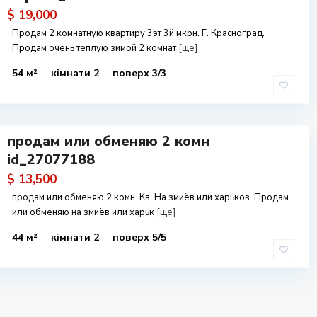
$ 19,000
Продам 2 комнатную квартиру 3эт 3й мкрн. Г. Красноград.
Продам очень теплую зимой 2 комнат
[ще]
54 м²
кімнати 2
поверх 3/3
продам или обменяю 2 комн
id_27077188
$ 13,500
продам или обменяю 2 комн. Кв. На змиёв или харьков. Продам
или обменяю на змиёв или харьк
[ще]
44 м²
кімнати 2
поверх 5/5