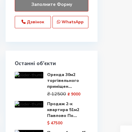
Дзвінок
WhatsApp
Останні об’єкти
Оренда 30м2
торгівельного
приміщен...
₴ 12500
₴ 9000
Продаж 2-к
квартира 51м2
Павлово По...
$ 47500