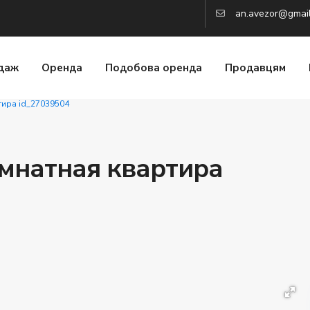
an.avezor@gmai
даж
Оренда
Подобова оренда
Продавцям
тира id_27039504
мнатная квартира