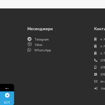
Месенджери
Конт
Telegram
м. 
Viber
м. 
WhatsApp
м. 
(0
(0
(0
an
←
Ав
БОТ