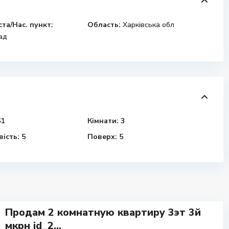
ста/Нас. пункт:
Область:
Харківська обл
ад
1
Кімнати:
3
ість:
5
Поверх:
5
Продам 2 комнатную квартиру 3эт 3й
мкрн id_2...