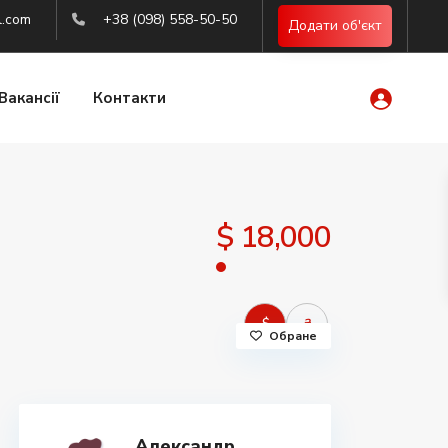
l.com
+38 (098) 558-50-50
Додати об'єкт
Вакансії
Контакти
$ 18,000
$
₴
Обране
Александр