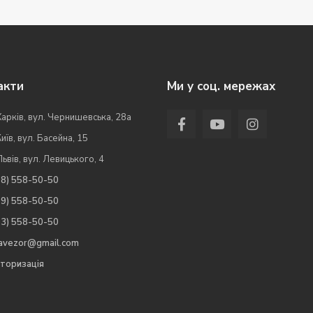
акти
Ми у соц. мережах
Харків, вул. Чернишевська, 28а
Київ, вул. Басейна, 15
Львів, вул. Левицького, 4
98) 558-50-50
99) 558-50-50
63) 558-50-50
.avezor@gmail.com
торизація