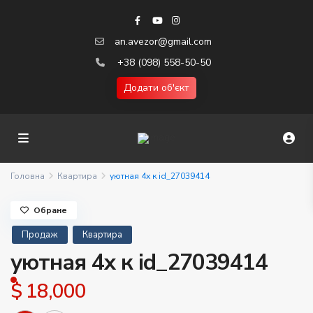
an.avezor@gmail.com
+38 (098) 558-50-50
Додати об'єкт
Головна
Квартира
уютная 4х к id_27039414
Обране
Продаж
Квартира
уютная 4х к id_27039414
$ 18,000