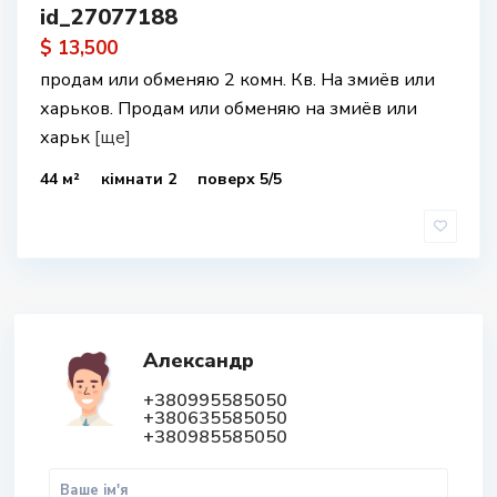
id_27077188
$ 13,500
продам или обменяю 2 комн. Кв. На змиёв или
харьков. Продам или обменяю на змиёв или
харьк
[ще]
44 м²
кімнати 2
поверх 5/5
Александр
+380995585050
+380635585050
+380985585050