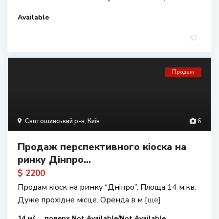
Available
Продаж
Святошинський р-н
,
Київ
6
Продаж перспективного кіоска на
ринку Дінпро...
$ 2200
Продам кіоск на ринку “Дніпро”. Площа 14 м.кв.
Дуже прохідне місце. Оренда в м
[ще]
14 м²
поверх Not Available/Not Available