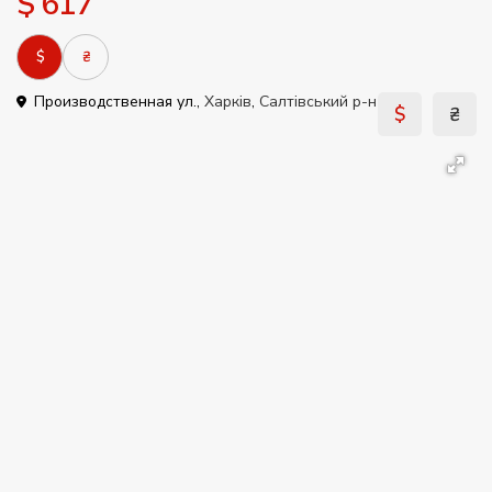
$ 617
$
₴
Производственная ул.,
Харків
,
Салтівський р-н
$
₴