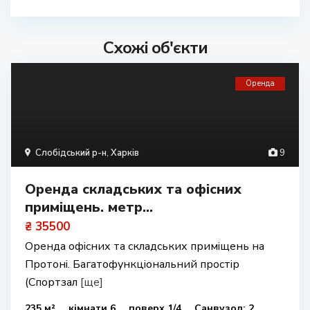
Схожі об'єкти
Оренда
Слобідський р-н
,
Харків
9
Оренда складських та офісних
приміщень. метр...
₴ 35500
Оренда офісних та складських приміщень на
Протоні. Багатофункціональний простір
(Спортзал
[ще]
235 м²
кімнати 6
поверх 1/4
Санвузол: 2