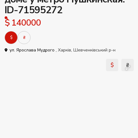
ID-71595272
$ 140000
$
₴
ул. Ярослава Мудрого ,
Харків
,
Шевченківський р-н
$
₴