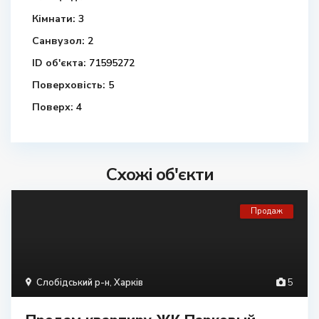
Кімнати:
3
Санвузол:
2
ID об'єкта:
71595272
Поверховість:
5
Поверх:
4
Схожі об'єкти
Продаж
Слобідський р-н
,
Харків
5