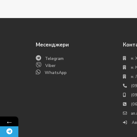
Месенджери
Конт
Telegram
м. 
Viber
м. 
WhatsApp
м. 
(0
(0
(0
an
←
Ав