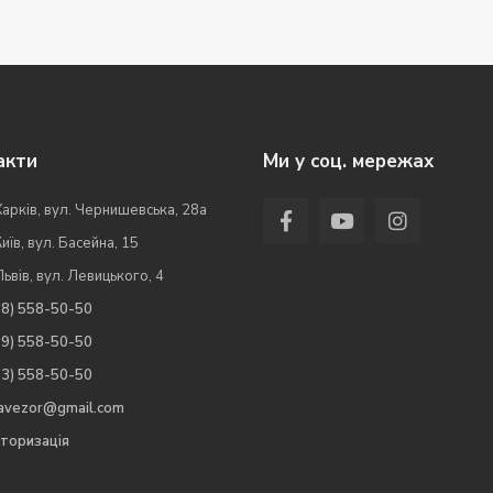
акти
Ми у соц. мережах
Харків, вул. Чернишевська, 28а
Київ, вул. Басейна, 15
Львів, вул. Левицького, 4
98) 558-50-50
99) 558-50-50
63) 558-50-50
.avezor@gmail.com
торизація