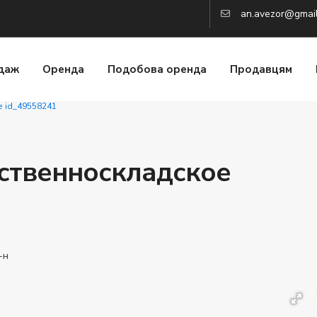
an.avezor@gmai
даж
Оренда
Подобова оренда
Продавцям
е id_49558241
ственноскладское
-н