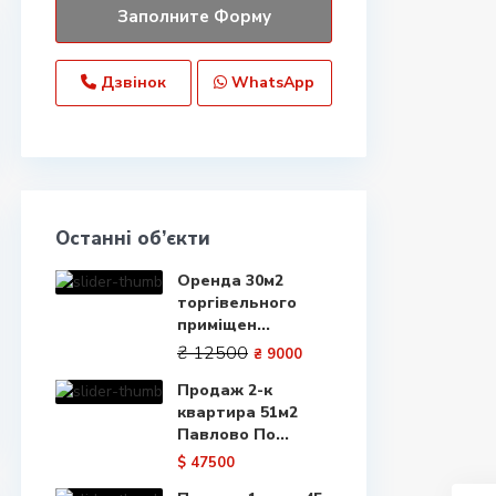
Дзвінок
WhatsApp
Останні об’єкти
Оренда 30м2
торгівельного
приміщен...
₴ 12500
₴ 9000
Продаж 2-к
квартира 51м2
Павлово По...
$ 47500