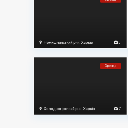
Немишлянський р-н
,
Харків
3
Оренда
Холодногірський р-н
,
Харків
7