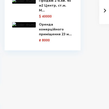
Продаж 1-к.кв. 45
м2 Центр, ст.м.
М...
$ 40000
Оренда
комерційного
приміщення 23 м...
₴ 8000