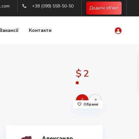
l.com
+38 (098) 558-50-50
Додати об'єкт
Вакансії
Контакти
$ 2
$
₴
Обране
Александр