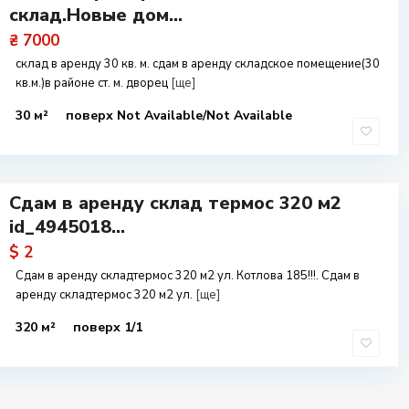
склад.Новые дом...
₴ 7000
склад в аренду 30 кв. м. сдам в аренду складское помещение(30
кв.м.)в районе ст. м. дворец
[ще]
30 м²
поверх Not Available/Not Available
Сдам в аренду склад термос 320 м2
id_4945018...
$ 2
Сдам в аренду складтермос 320 м2 ул. Котлова 185!!!. Сдам в
аренду складтермос 320 м2 ул.
[ще]
320 м²
поверх 1/1