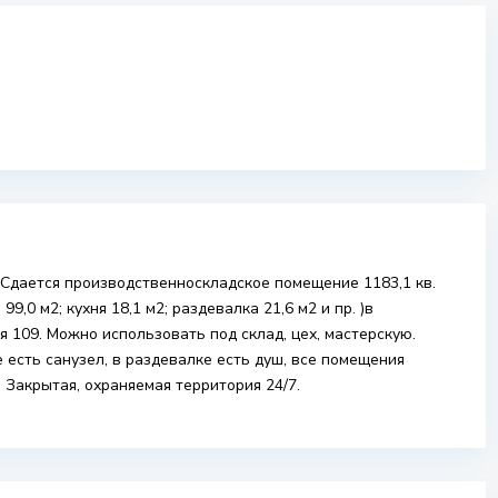
. Сдается производственноскладское помещение 1183,1 кв.
99,0 м2; кухня 18,1 м2; раздевалка 21,6 м2 и пр. )в
 109. Можно использовать под склад, цех, мастерскую.
 есть санузел, в раздевалке есть душ, все помещения
. Закрытая, охраняемая территория 24/7.