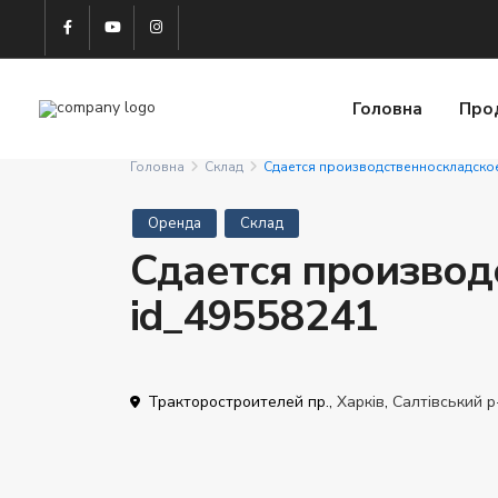
Головна
Про
Головна
Склад
Сдается производственноскладско
Оренда
Склад
Сдается производ
id_49558241
Тракторостроителей пр.,
Харків
,
Салтівський р