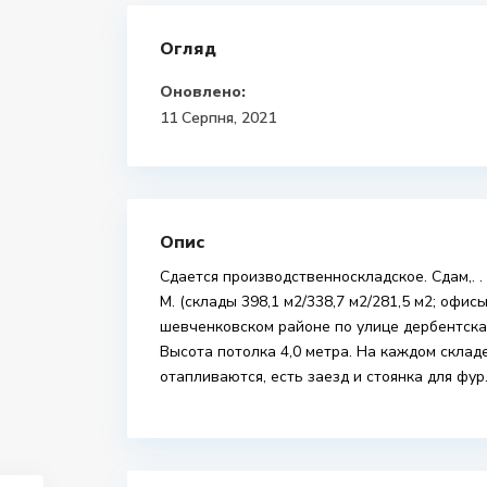
Огляд
Оновлено:
11 Серпня, 2021
Опис
Сдается производственноскладское. Сдам,. 
М. (склады 398,1 м2/338,7 м2/281,5 м2; офисы 
шевченковском районе по улице дербентская
Высота потолка 4,0 метра. На каждом складе
отапливаются, есть заезд и стоянка для фур