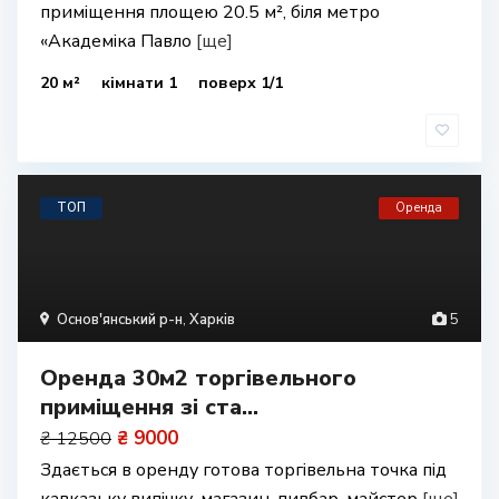
приміщення площею 20.5 м², біля метро
«Академіка Павло
[ще]
20 м²
кімнати 1
поверх 1/1
ТОП
Оренда
Основ'янський р-н
,
Харків
5
Оренда 30м2 торгівельного
приміщення зі ста...
₴ 9000
₴ 12500
Здається в оренду готова торгівельна точка під