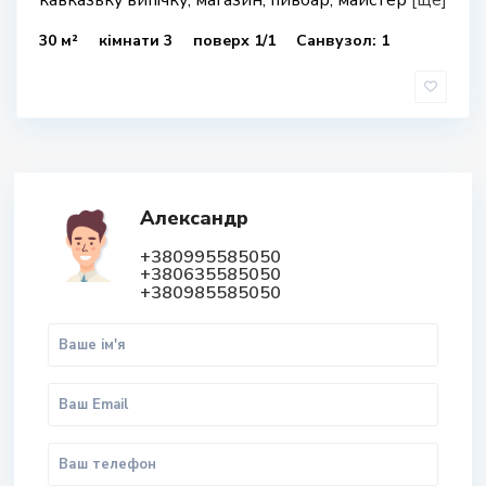
кавказьку випічку, магазин, пивбар, майстер
[ще]
30 м²
кімнати 3
поверх 1/1
Санвузол: 1
Александр
+380995585050
+380635585050
+380985585050