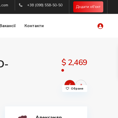
l.com
+38 (098) 558-50-50
Додати об'єкт
Вакансії
Контакти
$ 2,469
D-
$
₴
Обране
Александр