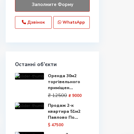
Дзвінок
WhatsApp
Останні об’єкти
Оренда 30м2
торгівельного
приміщен...
₴ 12500
₴ 9000
Продаж 2-к
квартира 51м2
Павлово По...
$ 47500