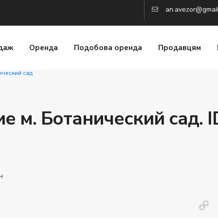
an.avezor@gmai
даж
Оренда
Подобова оренда
Продавцям
ический сад
 м. Ботанический сад. I
н