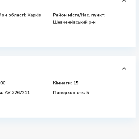
йон області:
Харків
Район міста/Нас. пункт:
Шевченківський р-н
00
Кімнати:
15
а:
AV-3267211
Поверховість:
5