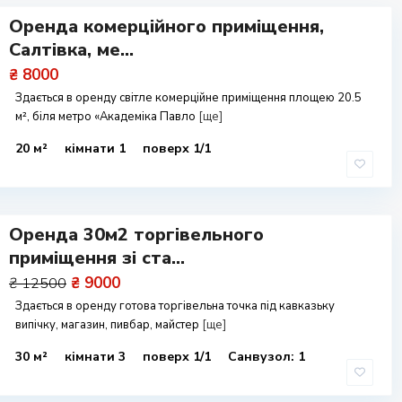
Оренда комерційного приміщення,
Салтівка, ме...
₴ 8000
Здається в оренду світле комерційне приміщення площею 20.5
м², біля метро «Академіка Павло
[ще]
20 м²
кімнати 1
поверх 1/1
Оренда 30м2 торгівельного
приміщення зі ста...
₴ 9000
₴ 12500
Здається в оренду готова торгівельна точка під кавказьку
випічку, магазин, пивбар, майстер
[ще]
30 м²
кімнати 3
поверх 1/1
Санвузол: 1