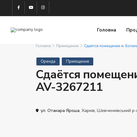
Головна
Про
Головна
Приміщення
Сдаётся помещение м. Ботан
Оренда
Приміщення
Сдаётся помещение
AV-3267211
ул. Отакара Яроша,
Харків
,
Шевченківський р-