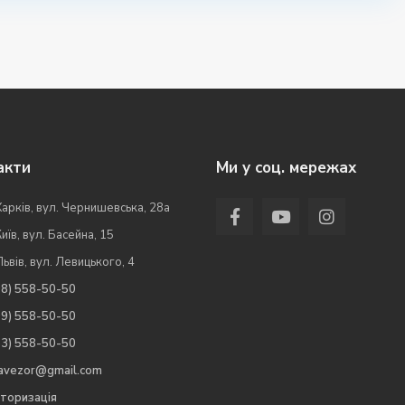
акти
Ми у соц. мережах
Харків, вул. Чернишевська, 28а
Київ, вул. Басейна, 15
Львів, вул. Левицького, 4
98) 558-50-50
99) 558-50-50
63) 558-50-50
.avezor@gmail.com
торизація