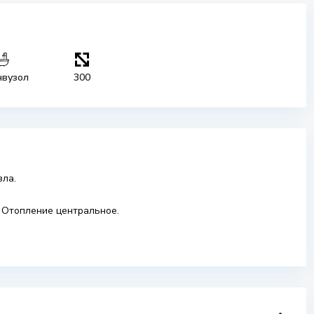
нвузол
300
зла.
. Отопление центральное.