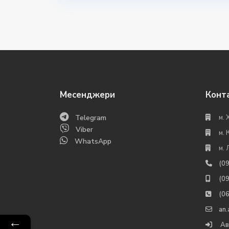
Месенджери
Конт
Telegram
м. 
Viber
м. 
WhatsApp
м. 
(0
(0
(0
an
←
Ав