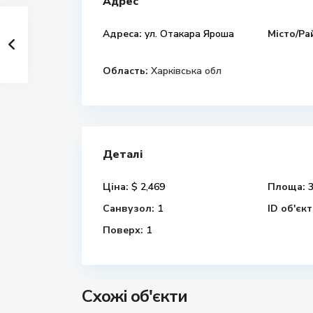
Адрес
Адреса:
ул. Отакара Яроша
Місто/Ра
Область:
Харківська обл
Деталі
Ціна:
$ 2,469
Площа:
3
Санвузол:
1
ID об'єкт
Поверх:
1
Схожі об'єкти