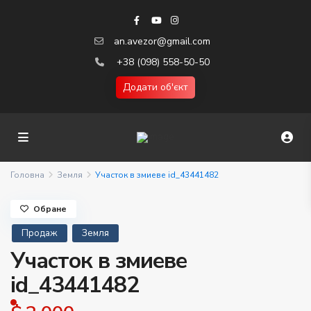
an.avezor@gmail.com
+38 (098) 558-50-50
Додати об'єкт
Головна
Земля
Участок в змиеве id_43441482
Обране
Продаж
Земля
Участок в змиеве
id_43441482