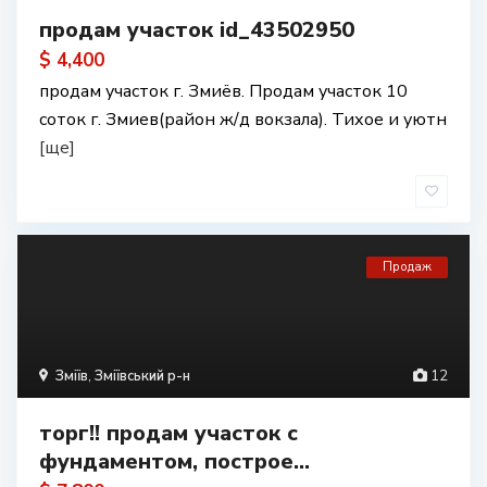
продам участок id_43502950
$ 4,400
продам участок г. Змиёв. Продам участок 10
соток г. Змиев(район ж/д вокзала). Тихое и уютн
[ще]
Продаж
Зміїв
,
Зміївський р-н
12
торг!! продам участок с
фундаментом, построе...