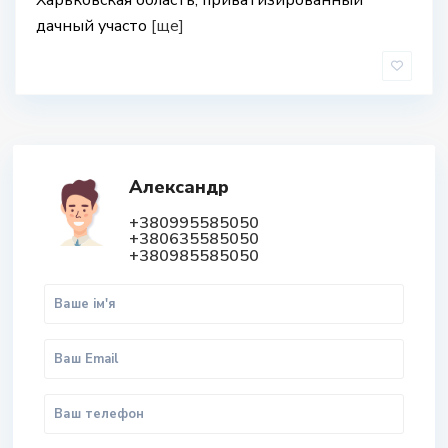
Харьковская область, приватизированный
дачный участо
[ще]
Александр
+380995585050
+380635585050
+380985585050