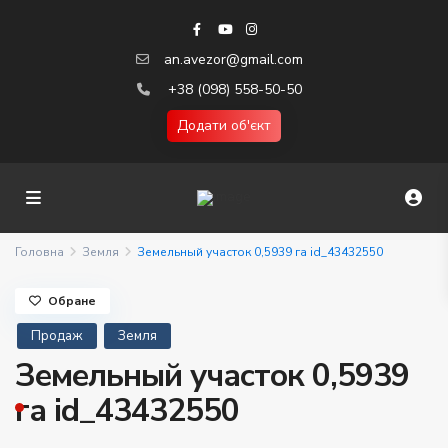
an.avezor@gmail.com
+38 (098) 558-50-50
Додати об'єкт
Головна
Земля
Земельный участок 0,5939 га id_43432550
Обране
Продаж
Земля
Земельный участок 0,5939
га id_43432550