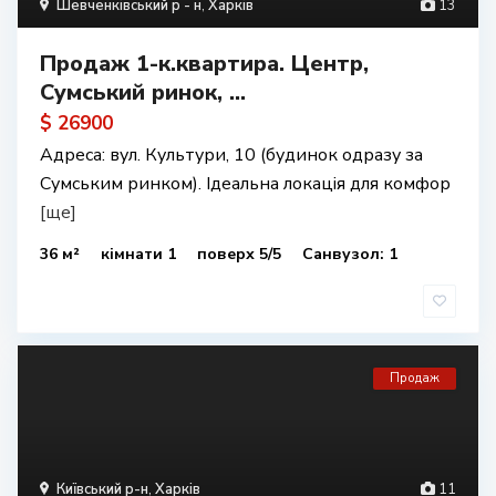
Шевченківський р - н
,
Харків
13
Продаж 1-к.квартира. Центр,
Сумський ринок, ...
$ 26900
Адреса: вул. Культури, 10 (будинок одразу за
Сумським ринком). Ідеальна локація для комфор
[ще]
36 м²
кімнати 1
поверх 5/5
Санвузол: 1
Продаж
Київський р-н
,
Харків
11