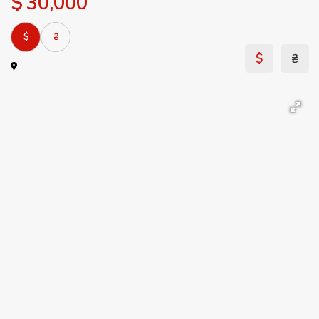
$ 30,000
$
₴
$
₴