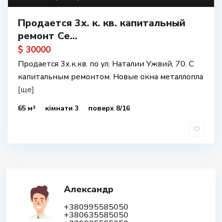
Продается 3х. к. кв. капитальный
ремонт Се...
$ 30000
Продается 3х.к.кв. по ул. Наталии Ужвий, 70. С
капитальным ремонтом. Новые окна металлопла
[ще]
65 м²
кімнати 3
поверх 8/16
Александр
+380995585050
+380635585050