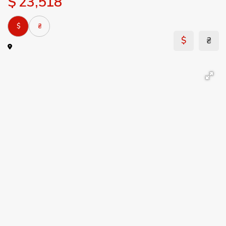
$ 23,518
$
₴
$
₴