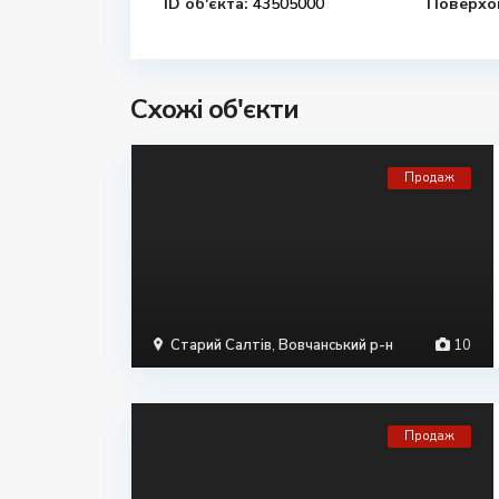
ID об'єкта:
43505000
Поверхов
Схожі об'єкти
Продаж
Старий Салтів
,
Вовчанський р-н
10
Продаж