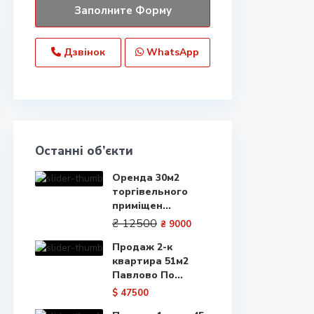
Дзвінок
WhatsApp
Останні об’єкти
Оренда 30м2
торгівельного
приміщен...
₴ 12500
₴ 9000
Продаж 2-к
квартира 51м2
Павлово По...
$ 47500