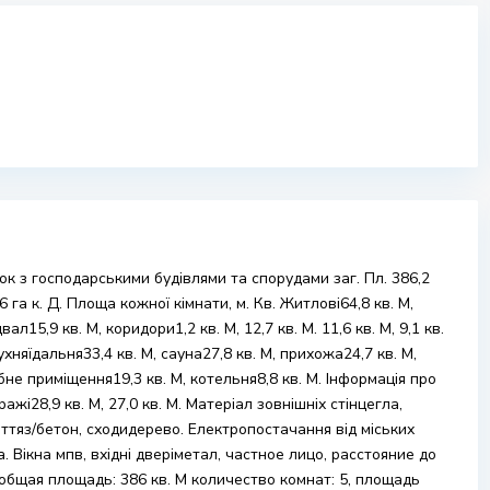
к з господарськими будівлями та спорудами заг. Пл. 386,2
 га к. Д. Площа кожної кімнати, м. Кв. Житлові64,8 кв. М,
ідвал15,9 кв. М, коридори1,2 кв. М, 12,7 кв. М. 11,6 кв. М, 9,1 кв.
кухняїдальня33,4 кв. М, сауна27,8 кв. М, прихожа24,7 кв. М,
собне приміщення19,3 кв. М, котельня8,8 кв. М. Iнформація про
ажі28,9 кв. М, 27,0 кв. М. Матеріал зовнішніх стінцегла,
тяз/бетон, сходидерево. Електропостачання від міських
Вікна мпв, вхідні дверіметал, частное лицо, расстояние до
 общая площадь: 386 кв. М количество комнат: 5, площадь