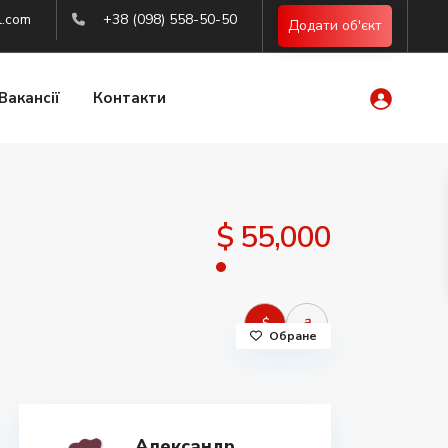
l.com
+38 (098) 558-50-50
Додати об'єкт
Вакансії
Контакти
$ 55,000
$
₴
Обране
Александр