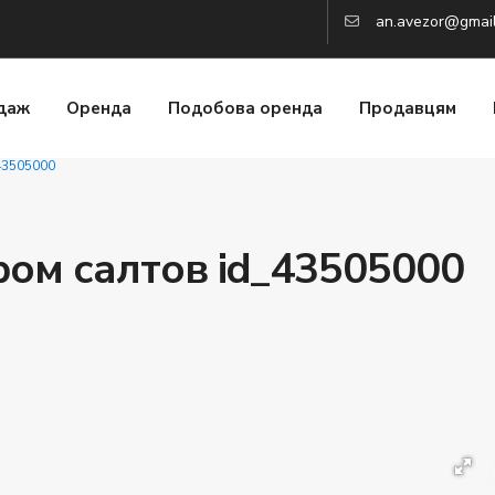
an.avezor@gmai
даж
Оренда
Подобова оренда
Продавцям
43505000
ром салтов id_43505000