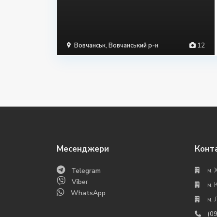
Вовчанськ
,
Вовчанський р-н
12
Месенджери
Конт
Telegram
м. 
Viber
м. 
WhatsApp
м. 
(0