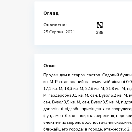
Огляд
Оновлено:
25 Серпня, 2021
386
Опис
Продам дом в старом салтов. Садовий будино
кв. М. Розташований на земельній ділянці 0,06
17,1 кв. М, 19,3 кв. М, 22,8 кв. М, 21,9 кв. М, п
М, гардеробна3,1 кв. М, сан. Вузол5,2 кв. М, 
сан. Вузол3,5 кв. М, сан. Вузол3,5 кв. М, під
допоміжні, підсобні приміщення та спорудигар
фундаментбетон, покрівлячерепиця, перекрит
електичних мереж, водопостачанняскважина. 
ближайшего города: в городе, этажность: 2,