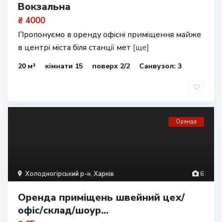
Вокзальна
₴ 4000
Пропонуємо в оренду офісні приміщення майже
в центрі міста біля станції мет
[ще]
20 м²
кімнати 15
поверх 2/2
Санвузол: 3
Оренда
Холодногірський р-н
,
Харків
6
Оренда приміщень швейний цех/
офіс/склад/шоур...