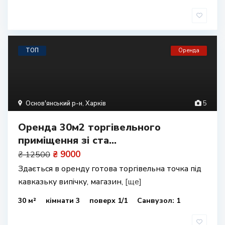
ТОП
Оренда
Основ'янський р-н
,
Харків
5
Оренда 30м2 торгівельного
приміщення зі ста...
₴ 9000
₴ 12500
Здається в оренду готова торгівельна точка під
кавказьку випічку, магазин,
[ще]
30 м²
кімнати 3
поверх 1/1
Санвузол: 1