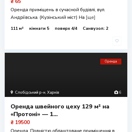
₴ 65
Оренда приміщень в сучасной будівлі, вул.
Андріївська. (Кузінський міст) На
[ще]
111 м²
кімнати 5
поверх 4/4
Санвузол: 2
Оренда
Слобідський р-н
,
Харків
6
Оренда швейного цеху 129 м² на
«Протоні» — 1...
₴ 19500
Оренда. Повністю облаштоване приміщення в