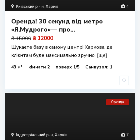
Київський р - н
,
Харків
4
Оренда! 30 секунд від метро
«Я.Мудрого»— про...
₴ 12000
₴ 15000
Шукаєте базу в самому центрі Харкова, де
клієнтам буде максимально зручно,
[ще]
43 м²
кімнати 2
поверх 1/5
Санвузол: 1
Оренда
Індустріальний р-н
,
Харків
7