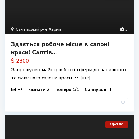
Салтівський р-н
,
Харків
3
Здається робоче місце в салоні
краси! Салтів...
$ 2800
Запрошуємо майстрів б’юті-сфери до затишного
та сучасного салону краси. 
[ще]
54 м²
кімнати 2
поверх 1/1
Санвузол: 1
Оренда