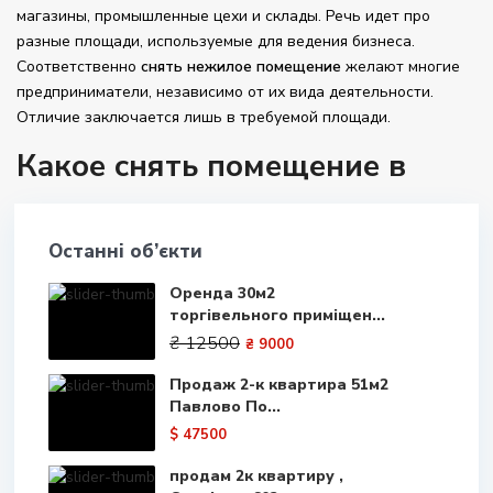
магазины, промышленные цехи и склады. Речь идет про
разные площади, используемые для ведения бизнеса.
Соответственно
снять нежилое
помещение
желают многие
предприниматели, независимо от их вида деятельности.
Отличие заключается лишь в требуемой площади.
Какое снять помещение в
аренду: советы Avezor
Останні об’єкти
Аренда коммерческой недвижимости - востребованная
услуга в Харькове. От правильного выбора квадратных
Оренда 30м2
метров во многом зависит дальнейший успех всего
торгівельного приміщен...
предприятия. Предлагаем ознакомиться с рекомендациями
₴ 12500
₴ 9000
экспертов портала недвижимости Avezor.
Продаж 2-к квартира 51м2
1. Место расположения и инфраструктура. Этот фактор
Павлово По...
зависит от направления работы предприятия и целей
$ 47500
арендатора. Нужны производственные или складские
площади? Отдавайте предпочтение помещениям,
продам 2к квартиру ,