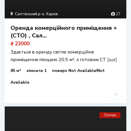
Салтівський р-н
,
Харків
27
Оренда комерційного приміщення +
(СТО) , Сал...
₴ 23000
Здається в оренду світле комерційне
приміщення площею 20,5 м², з готовим СТ
[ще]
85 м²
кімнати 1
поверх Not Available/Not
Available
Оренда