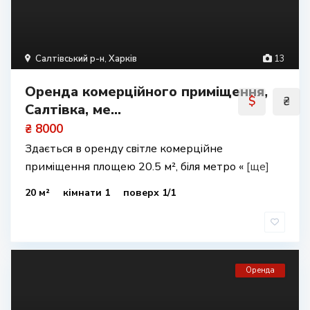
Салтівський р-н
,
Харків
13
Оренда комерційного приміщення,
$
₴
Салтівка, ме...
₴ 8000
Здається в оренду світле комерційне
приміщення площею 20.5 м², біля метро «
[ще]
20 м²
кімнати 1
поверх 1/1
Оренда